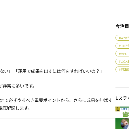
今注
#We
#LI
#MEO
#カン
#冠婚
らない」 「運用で成果を出すには何をすればいいの？」
が非常に多いです。
Lステ
設定で必ずやるべき重要ポイントから、さらに成果を伸ばす
徹底解説します。
1