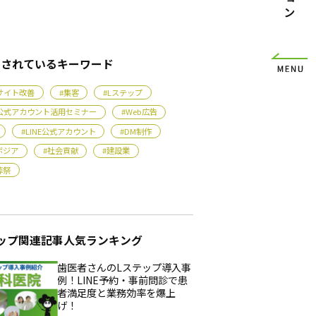
目されているキーワード
bサイト改善
#集客
#Lステップ
NE公式アカウント活用セミナー
#Web広告
#LINE公式アカウント
#DM制作
ボジア
#社会貢献
#建設業
葬祭
ップ関連記事人気ランキング
歯医者さんのLステップ導入事
例！LINE予約・事前問診で患
者満足度と業務効率を爆上
げ！