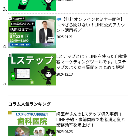
4
【無料オンラインセミナー開催】
＼今さら聞けない！LINE公式アカウ
ント活用術／
2025.04.21
5
Lステップとは？LINEを使った自動集
客マーケティングツールです。Lステ
ップのよくある質問をまとめて解説
2024.12.13
コラム人気ランキング
1
歯医者さんのLステップ導入事例！
LINE予約・事前問診で患者満足度と
業務効率を爆上げ！
2025.06.23