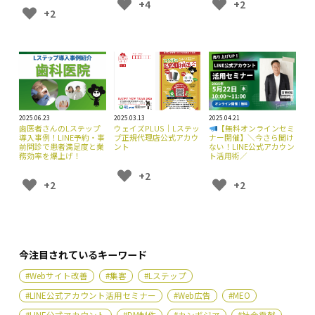
+4
+2
+2
2025.06.23
2025.03.13
2025.04.21
歯医者さんのLステップ
ウェイズPLUS｜Lステッ
【無料オンラインセミ
導入事例！LINE予約・事
プ正規代理店公式アカウ
ナー開催】＼今さら聞け
前問診で患者満足度と業
ント
ない！LINE公式アカウン
務効率を爆上げ！
ト活用術／
+2
+2
+2
今注目されているキーワード
#Webサイト改善
#集客
#Lステップ
#LINE公式アカウント活用セミナー
#Web広告
#MEO
#LINE公式アカウント
#DM制作
#カンボジア
#社会貢献