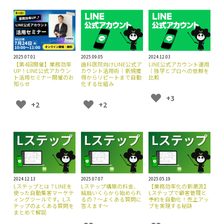
2025.07.01
2025.09.05
2024.12.03
【第4回開催】業務効率
歯科医院向けLINE公式ア
LINE公式アカウント運用
UP！LINE公式アカウン
カウント活用術｜新規獲
｜独学とプロへの依頼を
ト活用セミナー開催のお
得からリピートまで自動
比較
知らせ
化する仕組み
+3
+2
+2
2024.12.13
2025.07.07
2025.05.19
Lステップとは？LINEを
Lステップ構築の料金、
【業務効率化の新潮流】
使った自動集客マーケテ
結局いくらから始められ
Lステップで顧客管理と
ィングツールです。Lス
るの？〜よくある質問に
予約を自動化！売上アッ
テップのよくある質問を
答えます〜
プを実現する秘訣
まとめて解説