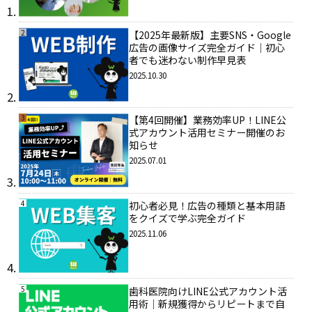
2
【2025年最新版】主要SNS・Google
広告の画像サイズ完全ガイド｜初心
者でも迷わない制作早見表
2025.10.30
3
【第4回開催】業務効率UP！LINE公
式アカウント活用セミナー開催のお
知らせ
2025.07.01
4
初心者必見！広告の種類と基本用語
をクイズで学ぶ完全ガイド
2025.11.06
5
歯科医院向けLINE公式アカウント活
用術｜新規獲得からリピートまで自