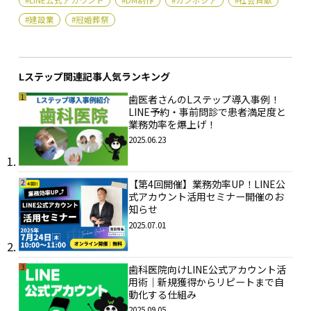
#建設業
#冠婚葬祭
Lステップ関連記事人気ランキング
1
歯医者さんのLステップ導入事例！
LINE予約・事前問診で患者満足度と
業務効率を爆上げ！
2025.06.23
2
【第4回開催】業務効率UP！LINE公
式アカウント活用セミナー開催のお
知らせ
2025.07.01
3
歯科医院向けLINE公式アカウント活
用術｜新規獲得からリピートまで自
動化する仕組み
2025.09.05