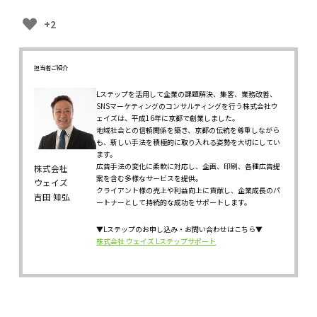
+2
担当者ご紹介
Lステップを活用して企業の課題解決、集客、業務改善、
SNSマーケティングのコンサルティングを行う株式会社ウ
ェイズは、平成16年に京都で創業しました。
地域社会との信頼関係を築き、京都の伝統を尊重しながら
も、新しい手法を積極的に取り入れる姿勢を大切にしてい
ます。
広告手法の変化に柔軟に対応し、企画、印刷、各種広告提
株式会社
案を含む多様なサービスを提供。
ウェイズ
クライアント様の売上や利益向上に貢献し、企業成長のパ
吉田 知弘
ートナーとして持続的な成功をサポートします。
▼Lステップのお申し込み・お問い合わせはこちら▼
株式会社 ウェイズ Lステップサポート