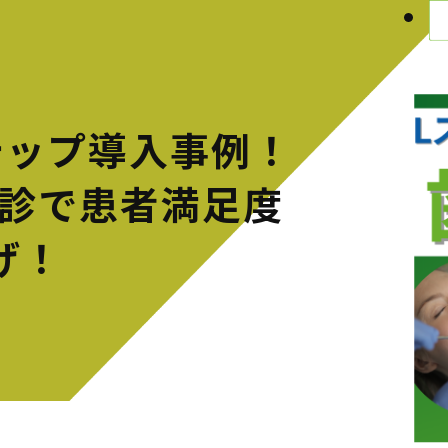
テップ導入事例！
問診で患者満足度
げ！