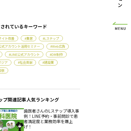
目されているキーワード
bサイト改善
#集客
#Lステップ
NE公式アカウント活用セミナー
#Web広告
#LINE公式アカウント
#DM制作
ボジア
#社会貢献
#建設業
葬祭
ップ関連記事人気ランキング
歯医者さんのLステップ導入事
例！LINE予約・事前問診で患
者満足度と業務効率を爆上
げ！