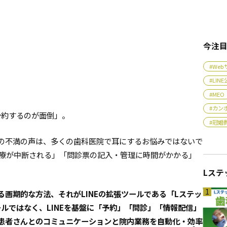
今注
#We
#LI
#MEO
#カン
約するのが面倒」――。
#冠婚
の不満の声は、多くの歯科医院で耳にするお悩みではないで
診療が中断される」「問診票の記入・管理に時間がかかる」
Lステ
1
画期的な方法、それがLINEの拡張ツールである「Lステッ
ルではなく、LINEを基盤に「予約」「問診」「情報配信」
患者さんとのコミュニケーションと院内業務を自動化・効率