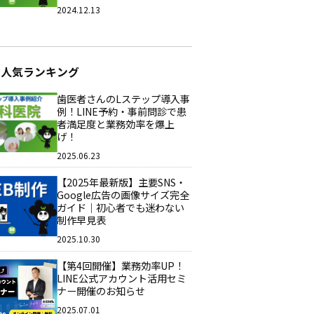
2024.12.13
ム人気ランキング
歯医者さんのLステップ導入事
例！LINE予約・事前問診で患
者満足度と業務効率を爆上
げ！
2025.06.23
【2025年最新版】主要SNS・
Google広告の画像サイズ完全
ガイド｜初心者でも迷わない
制作早見表
2025.10.30
【第4回開催】業務効率UP！
LINE公式アカウント活用セミ
ナー開催のお知らせ
2025.07.01