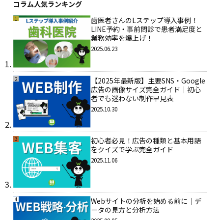
コラム人気ランキング
1
歯医者さんのLステップ導入事例！
LINE予約・事前問診で患者満足度と
業務効率を爆上げ！
2025.06.23
2
【2025年最新版】主要SNS・Google
広告の画像サイズ完全ガイド｜初心
者でも迷わない制作早見表
2025.10.30
3
初心者必見！広告の種類と基本用語
をクイズで学ぶ完全ガイド
2025.11.06
4
Webサイトの分析を始める前に｜デ
ータの見方と分析方法