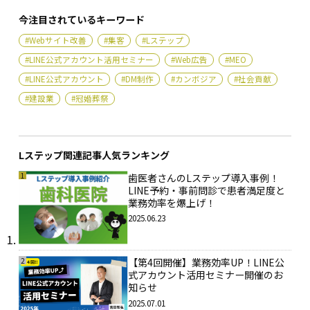
今注目されているキーワード
#Webサイト改善
#集客
#Lステップ
#LINE公式アカウント活用セミナー
#Web広告
#MEO
#LINE公式アカウント
#DM制作
#カンボジア
#社会貢献
#建設業
#冠婚葬祭
Lステップ関連記事人気ランキング
1
歯医者さんのLステップ導入事例！
LINE予約・事前問診で患者満足度と
業務効率を爆上げ！
2025.06.23
2
【第4回開催】業務効率UP！LINE公
式アカウント活用セミナー開催のお
知らせ
2025.07.01