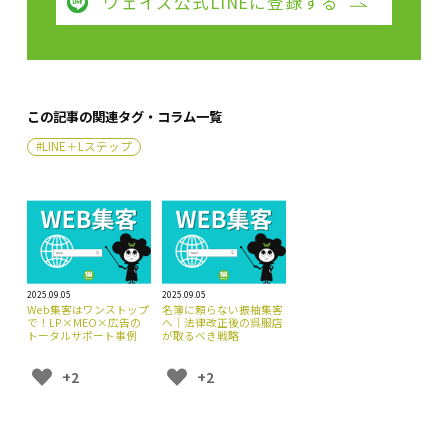
ウェイズ公式LINEに登録する
この記事の関連タグ・コラム一覧
#LINE＋Lステップ
2025.09.05
2025.09.05
Web集客はワンストップ
名簿に頼らない振袖集客
で！LP×MEO×広告の
へ｜法律改正後の呉服店
トータルサポート事例
が取るべき戦略
+2
+2