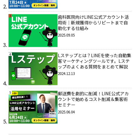
3
歯科医院向けLINE公式アカウント活
用術｜新規獲得からリピートまで自
動化する仕組み
2025.09.05
4
Lステップとは？LINEを使った自動集
客マーケティングツールです。Lステ
ップのよくある質問をまとめて解説
2024.12.13
5
郵送費を劇的に削減！LINE公式アカ
ウントで始めるコスト削減＆集客術
セミナー
2025.06.04