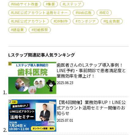
#Webサイト改善
#集客
#Lステップ
#LINE公式アカウント活用セミナー
#Web広告
#MEO
#LINE公式アカウント
#DM制作
#カンボジア
#社会貢献
#建設業
#冠婚葬祭
Lステップ関連記事人気ランキング
1
歯医者さんのLステップ導入事例！
LINE予約・事前問診で患者満足度と
業務効率を爆上げ！
2025.06.23
2
【第4回開催】業務効率UP！LINE公
式アカウント活用セミナー開催のお
知らせ
2025.07.01