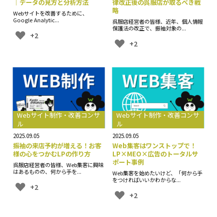
｜データの見方と分析方法
律改正後の呉服店が取るべき戦
略
Webサイトを改善するために、
Google Analytic...
呉服店経営者の皆様、近年、個人情報
保護法の改正で、振袖対象の...
+2
+2
Webサイト制作・改善コンサ
Webサイト制作・改善コンサ
ル
ル
2025.09.05
2025.09.05
振袖の来店予約が増える！お客
Web集客はワンストップで！
様の心をつかむLPの作り方
LP×MEO×広告のトータルサ
ポート事例
呉服店経営者の皆様、Web集客に興味
はあるものの、何から手を...
Web集客を始めたいけど、「何から手
をつければいいかわからな...
+2
+2