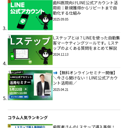
3
歯科医院向けLINE公式アカウント活
用術｜新規獲得からリピートまで自
動化する仕組み
2025.09.05
4
Lステップとは？LINEを使った自動集
客マーケティングツールです。Lステ
ップのよくある質問をまとめて解説
2024.12.13
5
【無料オンラインセミナー開催】
＼今さら聞けない！LINE公式アカウ
ント活用術／
2025.04.21
コラム人気ランキング
1
歯医者さんのLステップ導入事例！