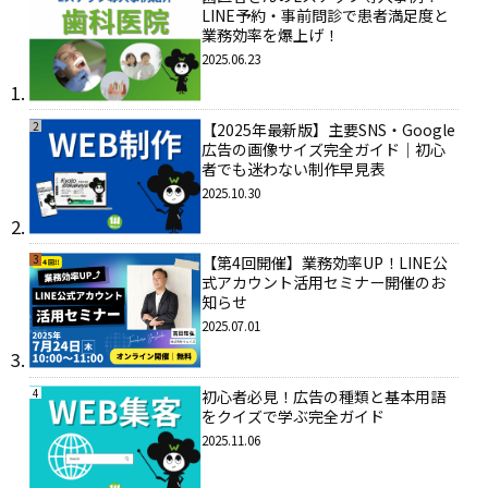
LINE予約・事前問診で患者満足度と
業務効率を爆上げ！
2025.06.23
2
【2025年最新版】主要SNS・Google
広告の画像サイズ完全ガイド｜初心
者でも迷わない制作早見表
2025.10.30
3
【第4回開催】業務効率UP！LINE公
式アカウント活用セミナー開催のお
知らせ
2025.07.01
4
初心者必見！広告の種類と基本用語
をクイズで学ぶ完全ガイド
2025.11.06