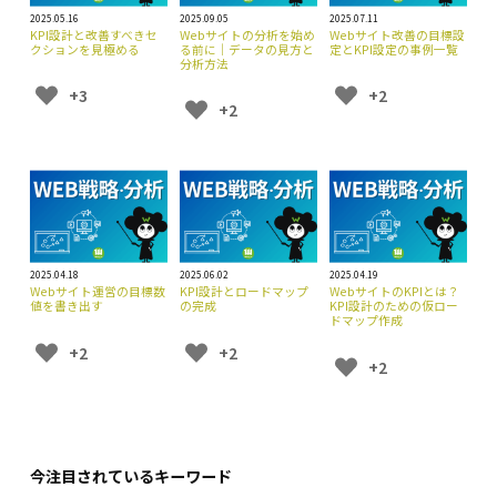
2025.05.16
2025.09.05
2025.07.11
KPI設計と改善すべきセ
Webサイトの分析を始め
Webサイト改善の目標設
クションを見極める
る前に｜データの見方と
定とKPI設定の事例一覧
分析方法
+3
+2
+2
2025.04.18
2025.06.02
2025.04.19
Webサイト運営の目標数
KPI設計とロードマップ
WebサイトのKPIとは？
値を書き出す
の完成
KPI設計のための仮ロー
ドマップ作成
+2
+2
+2
今注目されているキーワード