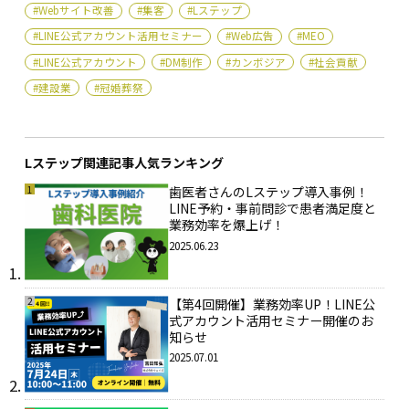
#Webサイト改善
#集客
#Lステップ
#LINE公式アカウント活用セミナー
#Web広告
#MEO
#LINE公式アカウント
#DM制作
#カンボジア
#社会貢献
#建設業
#冠婚葬祭
Lステップ関連記事人気ランキング
1
歯医者さんのLステップ導入事例！
LINE予約・事前問診で患者満足度と
業務効率を爆上げ！
2025.06.23
2
【第4回開催】業務効率UP！LINE公
式アカウント活用セミナー開催のお
知らせ
2025.07.01