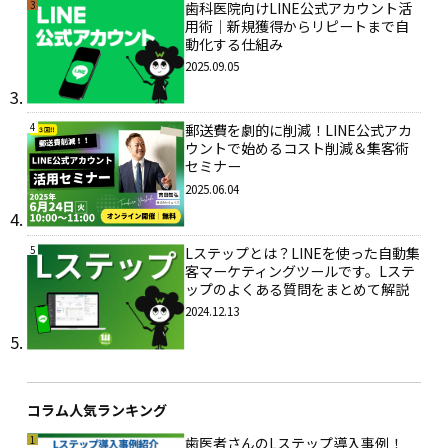
3
歯科医院向けLINE公式アカウント活
用術｜新規獲得からリピートまで自
動化する仕組み
2025.09.05
4
郵送費を劇的に削減！LINE公式アカ
ウントで始めるコスト削減＆集客術
セミナー
2025.06.04
5
Lステップとは？LINEを使った自動集
客マーケティングツールです。Lステ
ップのよくある質問をまとめて解説
2024.12.13
コラム人気ランキング
1
歯医者さんのLステップ導入事例！