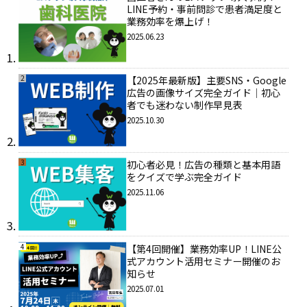
LINE予約・事前問診で患者満足度と
業務効率を爆上げ！
2025.06.23
2
【2025年最新版】主要SNS・Google
広告の画像サイズ完全ガイド｜初心
者でも迷わない制作早見表
2025.10.30
3
初心者必見！広告の種類と基本用語
をクイズで学ぶ完全ガイド
2025.11.06
4
【第4回開催】業務効率UP！LINE公
式アカウント活用セミナー開催のお
知らせ
2025.07.01