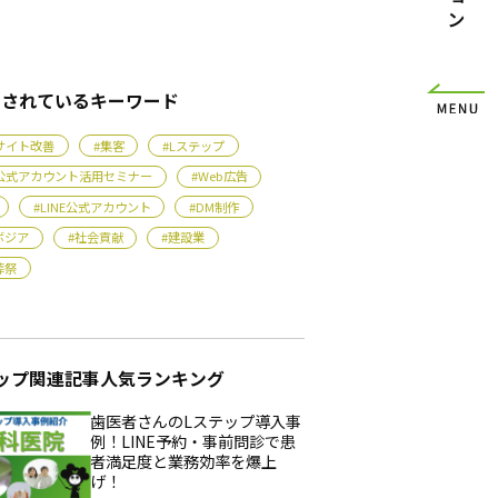
目されているキーワード
bサイト改善
#集客
#Lステップ
NE公式アカウント活用セミナー
#Web広告
#LINE公式アカウント
#DM制作
ボジア
#社会貢献
#建設業
葬祭
ップ関連記事人気ランキング
歯医者さんのLステップ導入事
例！LINE予約・事前問診で患
者満足度と業務効率を爆上
げ！