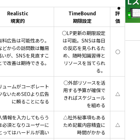
Realistic
TimeBound
評
現実的
期限設定
価
○LP更新の期限設定
有料広告は可能性あり。
は可能。SNSは毎日
Sなどからの訪問数は難易
の反応を見られるた
○
高いが、SNSを見直すこ
め、随時知識習得と
とで改善は期待できる。
リソースを当てられ
る。
○外部リソースを活
リュームがコーポレート
用する予算が確保で
少ないためSEOより広告
△
きればスケジュール
に頼ることになる
を組める
人情報を入力してもらう
△社外秘事項もある
は必須となりユーザーに
ため記載内容精査に
△
とってはハードルが高い
時間がかかる