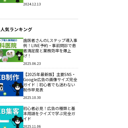
2024.12.13
ム人気ランキング
歯医者さんのLステップ導入事
例！LINE予約・事前問診で患
者満足度と業務効率を爆上
げ！
2025.06.23
【2025年最新版】主要SNS・
Google広告の画像サイズ完全
ガイド｜初心者でも迷わない
制作早見表
2025.10.30
初心者必見！広告の種類と基
本用語をクイズで学ぶ完全ガ
イド
2025.11.06