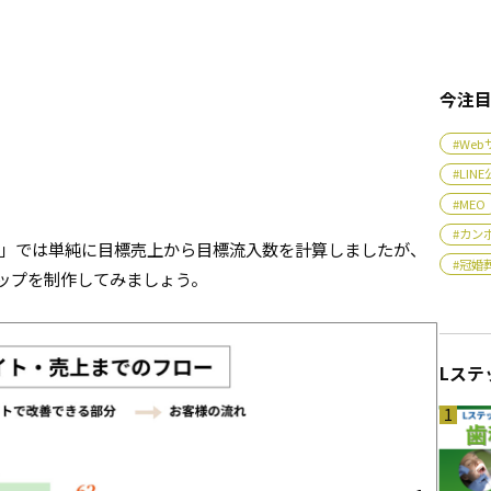
今注
#We
#LI
#MEO
#カン
」では単純に目標売上から目標流入数を計算しましたが、
#冠婚
ップを制作してみましょう。
Lステ
1