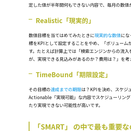
定した値が半年間何もできない内容で、毎月の数値
Realistic「現実的」
数値目標を当てはめてみたときに
現実的な数値
にな
標をKPIとして設定することをやめ、「ボリュー
す。たとえば計算上では「検索エンジンからの流入を半
が、実現できる見込みがあるのか？費用は？」を考
TimeBound「期限設定」
その目標の
達成までの期限
は？KPIを決め、スケ
Actionable「実現可能」な内容でスケジューリ
たり実現できない可能性が高いです。
「SMART」 の中で最も重要なの