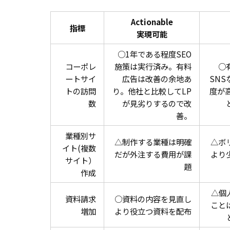
Actionable
指標
実現可能
○1年である程度SEO
コーポレ
施策は実行済み。有料
○
ートサイ
広告は改善の余地あ
SN
トの訪問
り。他社と比較してLP
度が
数
が見劣りするので改
善。
業種別サ
△制作する業種は明確
△ボ
イト(複数
だが外注する費用が課
より
サイト）
題
作成
△個
資料請求
○資料の内容を見直し
こと
増加
より役立つ資料を配布