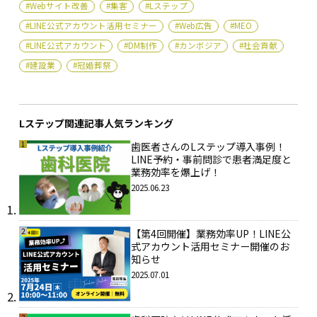
#Webサイト改善
#集客
#Lステップ
#LINE公式アカウント活用セミナー
#Web広告
#MEO
#LINE公式アカウント
#DM制作
#カンボジア
#社会貢献
#建設業
#冠婚葬祭
Lステップ関連記事人気ランキング
1
歯医者さんのLステップ導入事例！
LINE予約・事前問診で患者満足度と
業務効率を爆上げ！
2025.06.23
2
【第4回開催】業務効率UP！LINE公
式アカウント活用セミナー開催のお
知らせ
2025.07.01