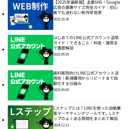
【2025年最新版】主要SNS・Google
広告の画像サイズ完全ガイド｜初心
者でも迷わない制作早見表
2025.10.30
はじめてのLINE公式アカウント活用
ガイド｜できること・料金・運用ま
で徹底解説
2025.09.05
歯科医院向けLINE公式アカウント活
用術｜新規獲得からリピートまで自
動化する仕組み
2025.09.05
Lステップとは？LINEを使った自動集
客マーケティングツールです。Lステ
ップのよくある質問をまとめて解説
2024.12.13