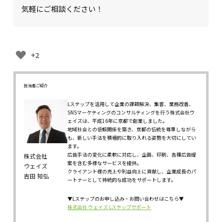
気軽にご相談ください！
+2
担当者ご紹介
Lステップを活用して企業の課題解決、集客、業務改善、
SNSマーケティングのコンサルティングを行う株式会社ウ
ェイズは、平成16年に京都で創業しました。
地域社会との信頼関係を築き、京都の伝統を尊重しながら
も、新しい手法を積極的に取り入れる姿勢を大切にしてい
ます。
広告手法の変化に柔軟に対応し、企画、印刷、各種広告提
株式会社
案を含む多様なサービスを提供。
ウェイズ
クライアント様の売上や利益向上に貢献し、企業成長のパ
吉田 知弘
ートナーとして持続的な成功をサポートします。
▼Lステップのお申し込み・お問い合わせはこちら▼
株式会社 ウェイズ Lステップサポート