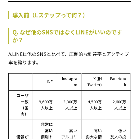
導入前（Lステップって何？）
Q. なぜ他のSNSではなくLINEがいいのです
か？
A.LINEは他のSNSと比べて、圧倒的な到達率とアクティブ
率を誇ります。
Instagra
X (旧
Faceboo
LINE
m
Twitter)
k
ユーザ
ー数
9,600万
3,300万
4,500万
2,600万
（国
人以上
人以上
人以上
人以上
内）
非常に
高い
高い
高い
低い
情報が
個別ト
アルゴリ
膨大な情
友人の投