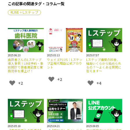
この記事の関連タグ・コラム一覧
#LINE＋Lステップ
2025.06.23
2025.03.13
2025.07.07
歯医者さんのLステップ
ウェイズPLUS｜Lステッ
Lステップ構築の料金、
導入事例！LINE予約・事
プ正規代理店公式アカウ
結局いくらから始められ
前問診で患者満足度と業
ント
るの？〜よくある質問に
務効率を爆上げ！
答えます〜
+2
+2
+4
2025.05.19
2025.04.21
2025.09.05