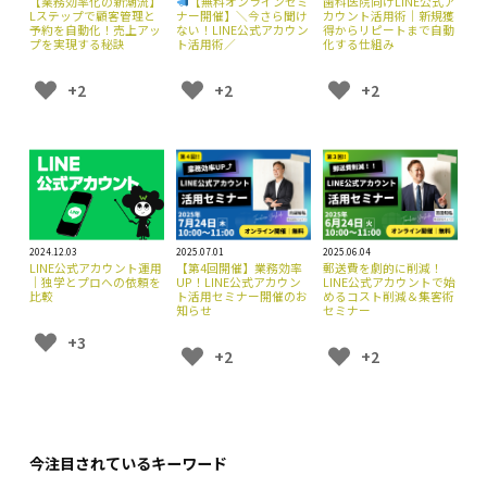
【業務効率化の新潮流】
【無料オンラインセミ
歯科医院向けLINE公式ア
Lステップで顧客管理と
ナー開催】＼今さら聞け
カウント活用術｜新規獲
予約を自動化！売上アッ
ない！LINE公式アカウン
得からリピートまで自動
プを実現する秘訣
ト活用術／
化する仕組み
+2
+2
+2
2024.12.03
2025.07.01
2025.06.04
LINE公式アカウント運用
【第4回開催】業務効率
郵送費を劇的に削減！
｜独学とプロへの依頼を
UP！LINE公式アカウン
LINE公式アカウントで始
比較
ト活用セミナー開催のお
めるコスト削減＆集客術
知らせ
セミナー
+3
+2
+2
今注目されているキーワード