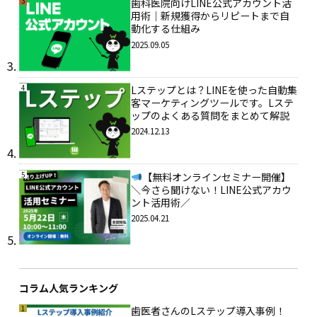
3
歯科医院向けLINE公式アカウント活
用術｜新規獲得からリピートまで自
動化する仕組み
2025.09.05
4
Lステップとは？LINEを使った自動集
客マーケティングツールです。Lステ
ップのよくある質問をまとめて解説
2024.12.13
5
【無料オンラインセミナー開催】
＼今さら聞けない！LINE公式アカウ
ント活用術／
2025.04.21
コラム人気ランキング
1
歯医者さんのLステップ導入事例！