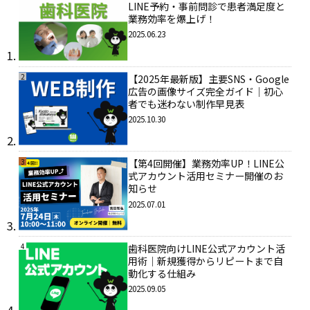
LINE予約・事前問診で患者満足度と
業務効率を爆上げ！
2025.06.23
2
【2025年最新版】主要SNS・Google
広告の画像サイズ完全ガイド｜初心
者でも迷わない制作早見表
2025.10.30
3
【第4回開催】業務効率UP！LINE公
式アカウント活用セミナー開催のお
知らせ
2025.07.01
4
歯科医院向けLINE公式アカウント活
用術｜新規獲得からリピートまで自
動化する仕組み
2025.09.05