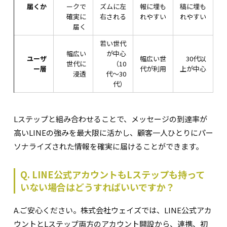
届くか
ークで
ズムに左
報に埋も
稿に埋も
確実に
右される
れやすい
れやすい
届く
若い世代
幅広い
が中心
ユーザ
幅広い世
30代以
世代に
（10
ー層
代が利用
上が中心
浸透
代〜30
代）
Lステップと組み合わせることで、メッセージの到達率が
高いLINEの強みを最大限に活かし、顧客一人ひとりにパー
ソナライズされた情報を確実に届けることができます。
Q. LINE公式アカウントもLステップも持って
いない場合はどうすればいいですか？
A.ご安心ください。株式会社ウェイズでは、LINE公式アカ
ウントとLステップ両方のアカウント開設から、連携、初