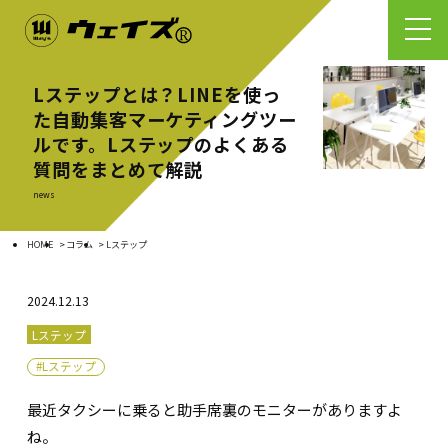
Lステップとは？LINEを使っ
た自動集客マーケティングツー
ルです。Lステップのよくある
質問をまとめて解説
news
HOME
コラム
Lステップ
2024.12.13
Lステップ
#Lステップ
最近タクシーに乗ると助手席裏のモニターがありますよ
ね。